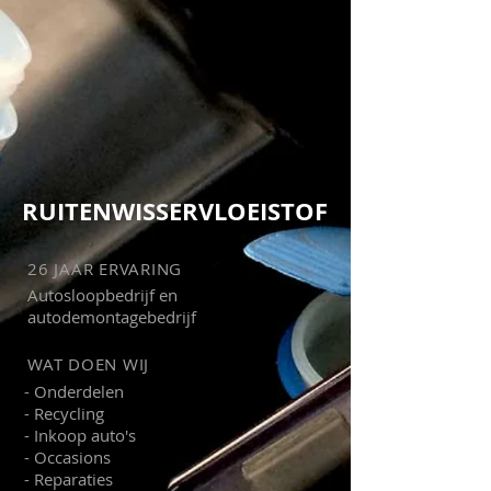
RUITENWISSERVLOEISTOF
26 JAAR ERVARING
Autosloopbedrijf en
autodemontagebedrijf
WAT DOEN WIJ
- Onderdelen
- Recycling
- Inkoop auto's
- Occasions
- Reparaties