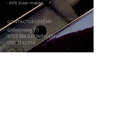
- APK klaar maken
CONTACTGEGEVENS
Gideonweg 7/I
9723 BM GRONINGEN
050-3141914
Links
www.arn.nl
https://ww
w.flexibeleo
ndersteuni
ng.com/